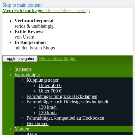
Skip to main content
Mein Fahrradträger
Mit dem Fahrrad unterwegs
Verbraucherportal
seriös & unabhängig
Echte Reviews
von Usern
In Kooperation
mit den besten Shops
Mein Fahrradträger
Toggle navigation
Startseite
Fahrradträger
Kupplungsträger
Unter 500 €
Unter 700 €
Fahrradträger für große Heckklappen
Fahrradträger nach Höchstgeschwindigkeit
130 km/h
120 km/h
Fahrradträger, kompatibel zu Heckboxen
Heckboxen
Marken
Atera