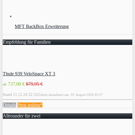
MFT BackBox Erweiterung
Empfehlung für Familien
Thule 939 VeloSpace XT 3
737,00 €
879,95 €
ab
Stand 11.12.24 22:32
Zuletzt aktualisiert am: 10. August 2026 03:37
Details
Preis prüfen*
Allrounder für zwei