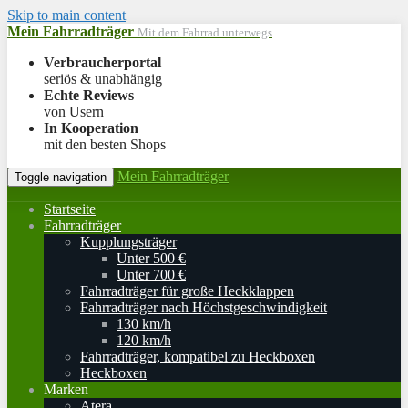
Skip to main content
Mein Fahrradträger
Mit dem Fahrrad unterwegs
Verbraucherportal
seriös & unabhängig
Echte Reviews
von Usern
In Kooperation
mit den besten Shops
Mein Fahrradträger
Toggle navigation
Startseite
Fahrradträger
Kupplungsträger
Unter 500 €
Unter 700 €
Fahrradträger für große Heckklappen
Fahrradträger nach Höchstgeschwindigkeit
130 km/h
120 km/h
Fahrradträger, kompatibel zu Heckboxen
Heckboxen
Marken
Atera