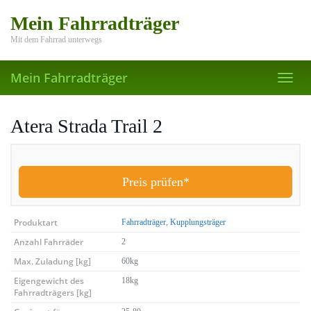
Skip
Mein Fahrradträger
to
main
Mit dem Fahrrad unterwegs
content
Mein Fahrradträger
Toggl
naviga
Atera Strada Trail 2
Preis prüfen*
Produktart
Fahrradträger
,
Kupplungsträger
Anzahl Fahrräder
2
Max. Zuladung [kg]
60kg
Eigengewicht des
18kg
Fahrradträgers [kg]