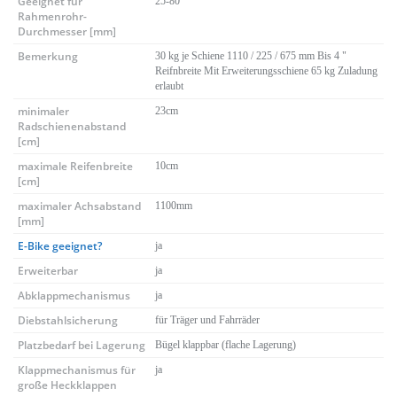
Geeignet für
25-80
Rahmenrohr-
Durchmesser [mm]
Bemerkung
30 kg je Schiene 1110 / 225 / 675 mm Bis 4 "
Reifnbreite Mit Erweiterungsschiene 65 kg Zuladung
erlaubt
minimaler
23cm
Radschienenabstand
[cm]
maximale Reifenbreite
10cm
[cm]
maximaler Achsabstand
1100mm
[mm]
E-Bike geeignet?
ja
Erweiterbar
ja
Abklappmechanismus
ja
Diebstahlsicherung
für Träger und Fahrräder
Platzbedarf bei Lagerung
Bügel klappbar (flache Lagerung)
Klappmechanismus für
ja
große Heckklappen