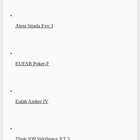
Atera Strada Evo 3
EUFAB Poker-F
Eufab Amber IV
Thule 939 VeloSpace XT 3