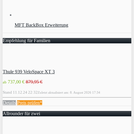
MFT BackBox Erweiterung
Empfehlung für Familien
Thule 939 VeloSpace XT 3
737,00 €
879,95 €
ab
Stand 11.12.24 22:32
Zuletzt aktualisiert am: 8. August 2026 17:34
Details
Preis prüfen*
Allrounder für zwei