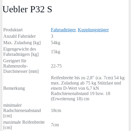
Uebler P32 S
Produktart
Fahrradträger
,
Kupplungsträger
Anzahl Fahrräder
3
Max. Zuladung [kg]
54kg
Eigengewicht des
15kg
Fahrradträgers [kg]
Geeignet für
Rahmenrohr-
22-75
Durchmesser [mm]
Reifenbreite bis zu 2,8″ (ca. 7cm) 54 kg
max. Zuladung ab 75 kg Stützlast und
Bemerkung
einem D-Wert von 6,7 kN
Radschienenabstand 19 bzw. 18
(Erweiterung 18) cm
minimaler
Radschienenabstand
18cm
[cm]
maximale Reifenbreite
7cm
[cm]