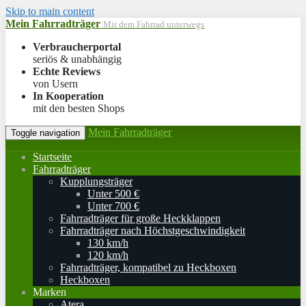
Skip to main content
Mein Fahrradträger
Mit dem Fahrrad unterwegs
Verbraucherportal
seriös & unabhängig
Echte Reviews
von Usern
In Kooperation
mit den besten Shops
Mein Fahrradträger
Toggle navigation
Startseite
Fahrradträger
Kupplungsträger
Unter 500 €
Unter 700 €
Fahrradträger für große Heckklappen
Fahrradträger nach Höchstgeschwindigkeit
130 km/h
120 km/h
Fahrradträger, kompatibel zu Heckboxen
Heckboxen
Marken
Atera