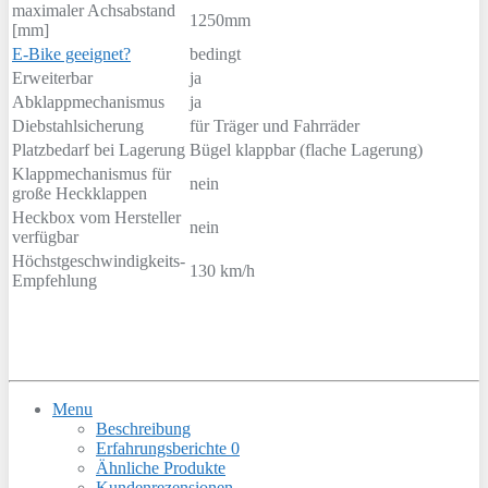
maximaler Achsabstand
1250mm
[mm]
E-Bike geeignet?
bedingt
Erweiterbar
ja
Abklappmechanismus
ja
Diebstahlsicherung
für Träger und Fahrräder
Platzbedarf bei Lagerung
Bügel klappbar (flache Lagerung)
Klappmechanismus für
nein
große Heckklappen
Heckbox vom Hersteller
nein
verfügbar
Höchstgeschwindigkeits-
130 km/h
Empfehlung
Menu
Beschreibung
Erfahrungsberichte
0
Ähnliche Produkte
Kundenrezensionen