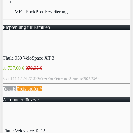
MFT BackBox Erweiterung
Empfehlung für Familien
Thule 939 VeloSpace XT 3
737,00 €
879,95 €
ab
Stand 11.12.24 22:32
Zuletzt aktualisiert am: 8. August 2026 23:34
Details
Preis prüfen*
Allrounder für zwei
Thule Velospace XT 2