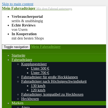
Skip to main content
Mein Fahrradträger
Mit dem Fahrrad unterwegs
Verbraucherportal
seriös & unabhängig
Echte Reviews
von Usern
In Kooperation
mit den besten Shops
Mein Fahrradträger
Toggle navigation
Startseite
Fahrradträger
Kupplungsträger
Unter 500 €
Unter 700 €
Fahrradträger für große Heckklappen
Fahrradträger nach Höchstgeschwindigkeit
130 km/h
120 km/h
Fahrradträger, kompatibel zu Heckboxen
Heckboxen
Marken
Atera